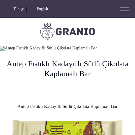
Türkçe
English
GRANIO
NIO NUTS
RIDERS
Antep Fıstıklı Kadayıflı Sütlü Çikolata
NIO
Kaplamalı Bar
NIO LOOPS
ROLL CORN
Antep Fıstıklı Kadayıflı Sütlü Çikolata Kaplamalı Bar
KETO FRIENDLY