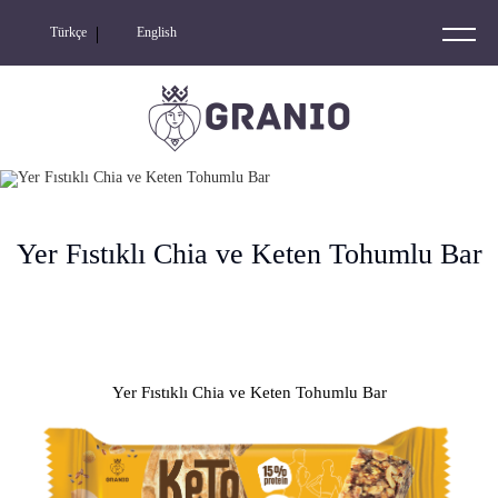
Türkçe
English
GRANIO
NIO NUTS
RIDERS
Yer Fıstıklı Chia ve Keten Tohumlu Bar
NIO
NIO LOOPS
ROLL CORN
Yer Fıstıklı Chia ve Keten Tohumlu Bar
KETO FRIENDLY