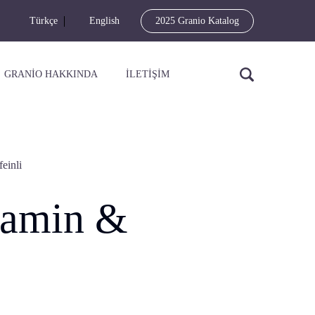
Türkçe
English
2025 Granio Katalog
GRANİO HAKKINDA
İLETİŞİM
einli
tamin &