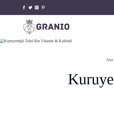
GRANIO
NIO NUTS
RIDERS
NIO
Ana 
NIO LOOPS
Kuruye
ROLL CORN
KETO FRIENDLY